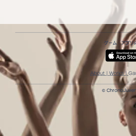
ゲーム・アプリ
About
| Works |
Ga
© ChronoJuvenil