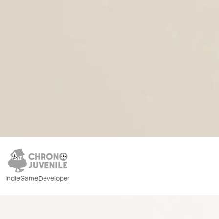
IndieGameDeveloper